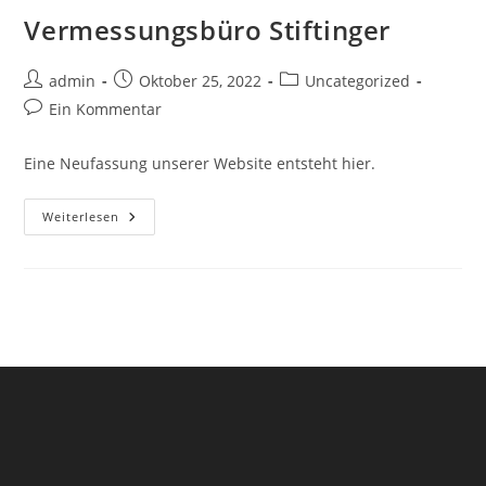
Vermessungsbüro Stiftinger
Beitrags-
Beitrag
Beitrags-
admin
Oktober 25, 2022
Uncategorized
Autor:
veröffentlicht:
Kategorie:
Beitrags-
Ein Kommentar
Kommentare:
Eine Neufassung unserer Website entsteht hier.
Vermessungsbüro
Weiterlesen
Stiftinger